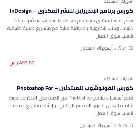
الدورات المسجّلة
كورس برنامج الإنديزاين للنشر المكتبي – InDesign
For Publishing & Layout
تعلّم النشر المكتبي باستخدام Adobe InDesign، وصمّم مجلات،
كتيبات، وكتب إلكترونية باحترافية عالية مع مشاريع عملية حقيقية
تناسب سوق العمل
21
5 أسبوع
المبتدئين
499.00 ر.س
الدورات المسجّلة
كورس الفوتوشوب للمبتدئين – Photoshop For
Beginners
تعلم أساسيات برنامج Photoshop من الصفر حتى الاحتراف. دورة
شاملة لتعديل الصور، التصميم الإعلاني، وإنشاء مشاريع عملية
تناسب سوق العمل...
24
5 أسبوع
المبتدئين