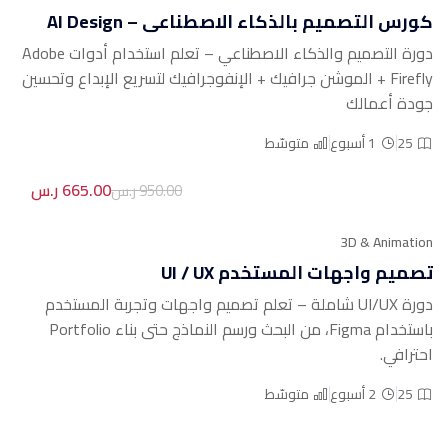
كورس التصميم بالذكاء الاصطناعي – AI Design
دورة التصميم والذكاء الاصطناعي – تعلم استخدام أدوات Adobe
Firefly + الموشن جرافيك + الإنفوجرافيك لتسريع الإبداع وتحسين
جودة أعمالك
25
1 أسبوع
متوسّط
665.00 ر.س
950.00 ر.س
3D & Animation
تصميم واجهات المستخدم UI / UX
دورة UI/UX شاملة – تعلم تصميم واجهات وتجربة المستخدم
باستخدام Figma، من البحث ورسم النماذج حتى بناء Portfolio
احترافي.
25
2 أسبوع
متوسّط