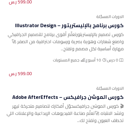
599.00 ر.س
الدورات المسجّلة
كورس برنامج بالإليستريتور – Illustrator Design
كورس تصميم بالإليستريتورتعلّم أقوى برنامج للتصميم الجرافيكي
واصنع شعارات وهوية بصرية ورسومات احترافية من الصفر 🚀
مهارة أساسية لكل مصمم وتفتح...
0 درس
10 أسبوع
جميع المستويات
599.00 ر.س
الدورات المسجّلة
كورس الموشن جرافيكس – Adobe AfterEffects
🎬 كورس الموشن جرافيكسحوّل أفكارك لتصاميم متحركة تبهر
وتشد الانتباه 🚀تعلّم صناعة الفيديوهات الإبداعية والإعلانات اللي
تخطف العيون وتفتح لك...