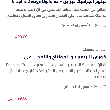
دبلوم الجرافيك ديزاين – Graphic Design Diploma
انطلق في الرحلة نحو التعليم الجامعي في أن تصبح مصمم
جرافيك محترف قادر على الدخول بثقة إلى سوق العمل وصناعة...
40
10 أسبوع
المبتدئين
499.00 ر.س
الدورات المسجّلة
كورس البريمير برو للمونتاج والتعديل على
الفيديوهات – Premiere Pro
انطلق مع دورة البريمير والتعديل على الفيديوهات Premiere Pro
لتعلم المونتاج وتحرير الفيديو من الصفر. نفّذ مشاريع عملية مثل
الإعلانات...
24
5 أسبوع
المبتدئين
499.00 ر.س