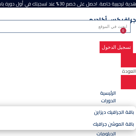
هدية ترحيبية خاصة. احصل على خصم 30% عند تسجيلك في أول دورة باستخدام كود الخصم “Academy”.
جرافيكس أكاديمي
0
تسجيل الدخول
العودة
الرئيسية
الدورات
باقة الجرافيك ديزاين
باقة الموشن جرافيك
الدبلومات