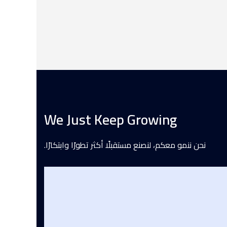
We Just Keep Growing
نحن ننمو معكم، لنصنع مستقبلًا أكثر تطورًا وابتكارًا.