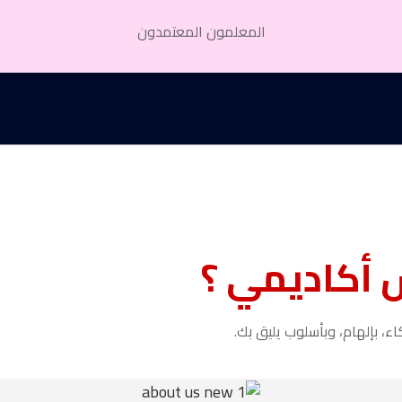
المعلمون المعتمدون
س أكاديمي ؟
، بإلهام، وبأسلوب يليق بك.