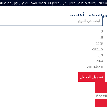
هدية ترحيبية خاصة. احصل على خصم 30% عند تسجيلك في أول دورة باستخدام كود الخصم “Academy”.
جرافيكس أكاديمي
0
لا
توجد
منتجات
في
سلة
المشتريات.
تسجيل الدخول
العودة