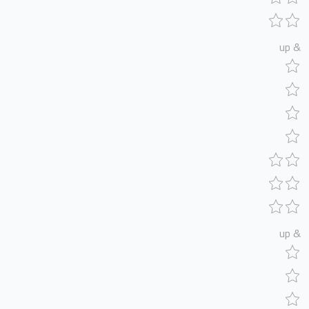
& up
& up