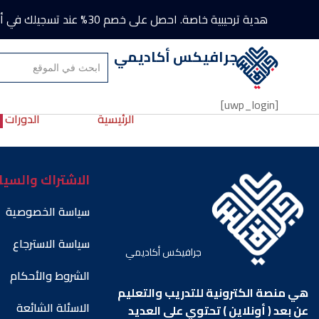
هدية ترحيبية خاصة. احصل على خصم 30% عند تسجيلك في أول دورة باستخدام كود الخصم “Academy”.
جرافيكس أكاديمي
[uwp_login]
الرئيسية
الدورات
الاشتراك والسي
سياسة الخصوصية
سياسة الاسترجاع
جرافيكس أكاديمي
الشروط والأحكام
هي منصة الكترونية للتدريب والتعليم
الاسئلة الشائعة
عن بعد ( أونلاين ) تحتوي على العديد