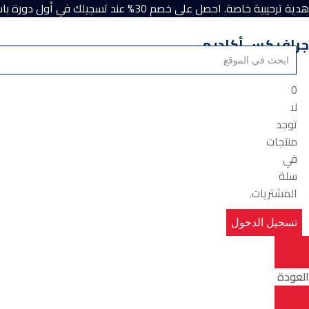
هدية ترحيبية خاصة. احصل على خصم 30% عند تسجيلك في أول دورة باستخدام كود الخصم “Academy”.
جرافيكس أكاديمي
0
لا
توجد
منتجات
في
سلة
المشتريات.
تسجيل الدخول
العودة