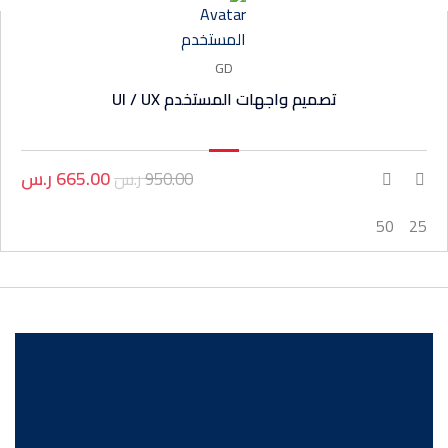
GD
تصميم واجهات المستخدم UI / UX
665.00 ر.س
950.00 ر.س
50
25