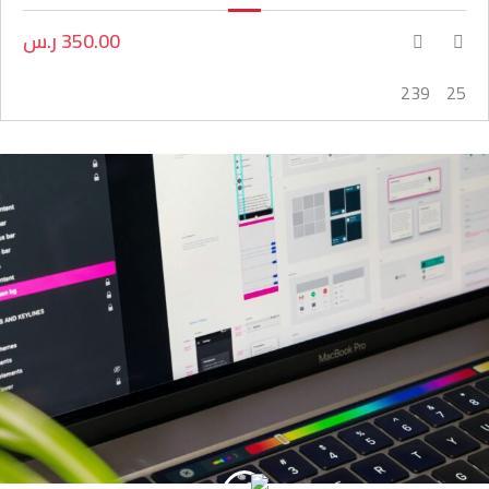
350.00 ر.س
239
25