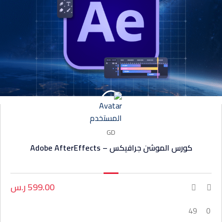
GD
كورس الموشن جرافيكس – Adobe AfterEffects
599.00 ر.س
49
0