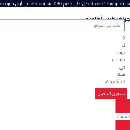
هدية ترحيبية خاصة. احصل على خصم 30% عند تسجيلك في أول دورة باستخدام كود الخصم “Academy”.
جرافيكس أكاديمي
0
لا
توجد
منتجات
في
سلة
المشتريات.
تسجيل الدخول
العودة