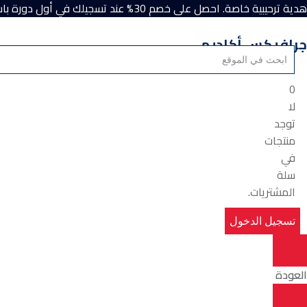
هدية ترحيبية خاصة. احصل على خصم 30% عند تسجيلك في أول دورة باستخدام كود الخصم “Academy”.
جرافيكس أكاديمي
0
لا
توجد
منتجات
في
سلة
المشتريات.
تسجيل الدخول
العودة