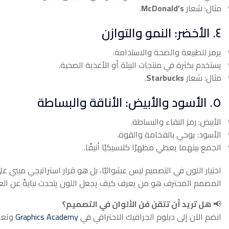
مثال: شعار
McDonald’s
.
٤. الأخضر: النمو والتوازن
يرمز للطبيعة والصحة والاستدامة.
يستخدم بكثرة في منتجات البيئة أو الأغذية الصحية.
مثال: شعار
Starbucks
.
٥. الأسود والأبيض: الأناقة والبساطة
الأبيض: رمز النقاء والبساطة.
الأسود: يوحي بالفخامة والقوة.
الجمع بينهما يعطي مظهرًا كلاسيكيًا أنيقًا.
اختيار اللون في التصميم ليس عشوائيًا، بل هو قرار استراتيجي مبني
المصمم المحترف هو من يعرف كيف يجعل اللون يتحدث نيابةً عن العلا
📢
هل تريد أن تتقن فن الألوان في التصميم؟
انضم الآن إلى دبلوم الجرافيك الاحترافي في
Graphics Academy
وتعلم