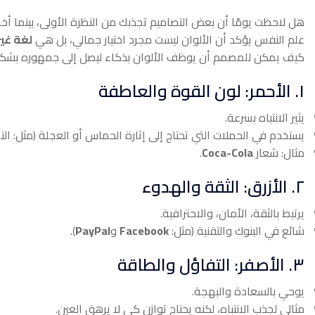
هل لاحظت يومًا أن بعض التصاميم تجذبك من النظرة الأولى، بينما أخرى
علم النفس يؤكد أن الألوان ليست مجرد اختيار جمالي، بل هي
لغة غي
كيف يمكن للمصمم أن يوظف الألوان بذكاء ليصل إلى جمهوره بشك
١. الأحمر: لون القوة والعاطفة
يثير الانتباه بسرعة.
يستخدم في الحملات التي تحتاج إلى إثارة الحماس أو العجلة (مثل: الت
مثال: شعار
Coca-Cola
.
٢. الأزرق: الثقة والهدوء
يرتبط بالثقة، الأمان، والاحترافية.
شائع في البنوك والتقنية (مثل:
Facebook
و
PayPal
).
٣. الأصفر: التفاؤل والطاقة
يوحي بالسعادة والبهجة.
مثالي لجذب الانتباه، لكنه يحتاج توازن كي لا يرهق العين.